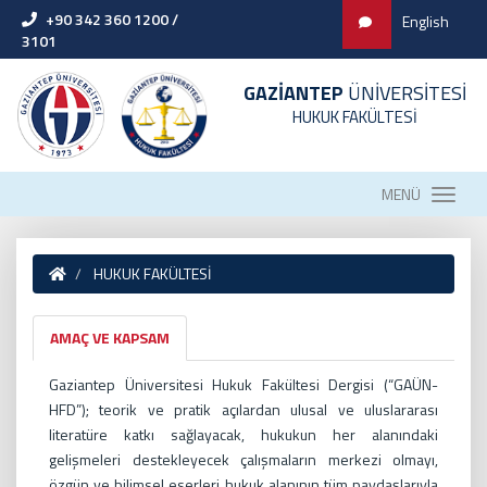
+90 342 360 1200 /
English
3101
GAZİANTEP
ÜNİVERSİTESİ
HUKUK FAKÜLTESİ
MENÜ
HUKUK FAKÜLTESİ
AMAÇ VE KAPSAM
Gaziantep Üniversitesi Hukuk Fakültesi Dergisi (“GAÜN-
HFD”); teorik ve pratik açılardan ulusal ve uluslararası
literatüre katkı sağlayacak, hukukun her alanındaki
gelişmeleri destekleyecek çalışmaların merkezi olmayı,
özgün ve bilimsel eserleri hukuk alanının tüm paydaşlarıyla