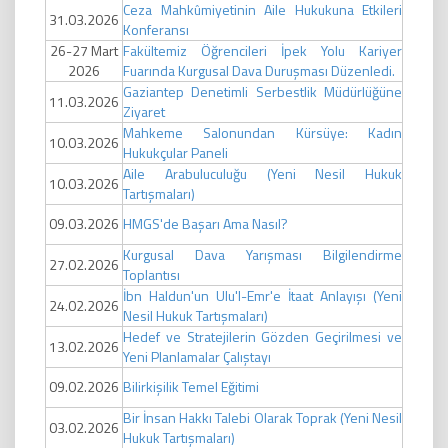
Ceza Mahkûmiyetinin Aile Hukukuna Etkileri
31.03.2026
Konferansı
26-27 Mart
Fakültemiz Öğrencileri İpek Yolu Kariyer
2026
Fuarında Kurgusal Dava Duruşması Düzenledi.
Gaziantep Denetimli Serbestlik Müdürlüğüne
11.03.2026
Ziyaret
Mahkeme Salonundan Kürsüye: Kadın
10.03.2026
Hukukçular Paneli
Aile Arabuluculuğu (Yeni Nesil Hukuk
10.03.2026
Tartışmaları)
09.03.2026
HMGS'de Başarı Ama Nasıl?
Kurgusal Dava Yarışması Bilgilendirme
27.02.2026
Toplantısı
İbn Haldun'un Ulu'l-Emr'e İtaat Anlayışı (Yeni
24.02.2026
Nesil Hukuk Tartışmaları)
Hedef ve Stratejilerin Gözden Geçirilmesi ve
13.02.2026
Yeni Planlamalar Çalıştayı
09.02.2026
Bilirkişilik Temel Eğitimi
Bir İnsan Hakkı Talebi Olarak Toprak (Yeni Nesil
03.02.2026
Hukuk Tartışmaları)