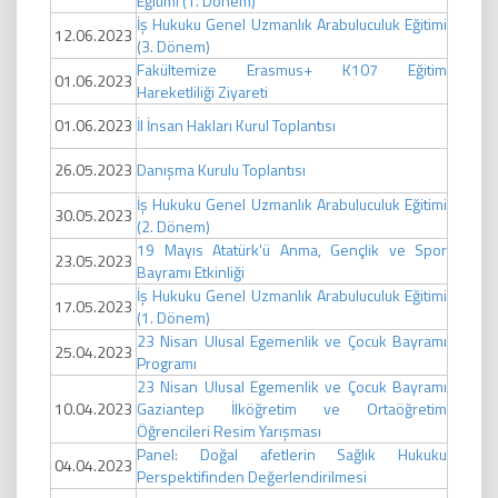
Eğitimi (1. Dönem)
İş Hukuku Genel Uzmanlık Arabuluculuk Eğitimi
12.06.2023
(3. Dönem)
Fakültemize Erasmus+ K107 Eğitim
01.06.2023
Hareketliliği Ziyareti
01.06.2023
İl İnsan Hakları Kurul Toplantısı
26.05.2023
Danışma Kurulu Toplantısı
İş Hukuku Genel Uzmanlık Arabuluculuk Eğitimi
30.05.2023
(2. Dönem)
19 Mayıs Atatürk'ü Anma, Gençlik ve Spor
23.05.2023
Bayramı Etkinliği
İş Hukuku Genel Uzmanlık Arabuluculuk Eğitimi
17.05.2023
(1. Dönem)
23 Nisan Ulusal Egemenlik ve Çocuk Bayramı
25.04.2023
Programı
23 Nisan Ulusal Egemenlik ve Çocuk Bayramı
10.04.2023
Gaziantep İlköğretim ve Ortaöğretim
Öğrencileri Resim Yarışması
Panel: Doğal afetlerin Sağlık Hukuku
04.04.2023
Perspektifinden Değerlendirilmesi