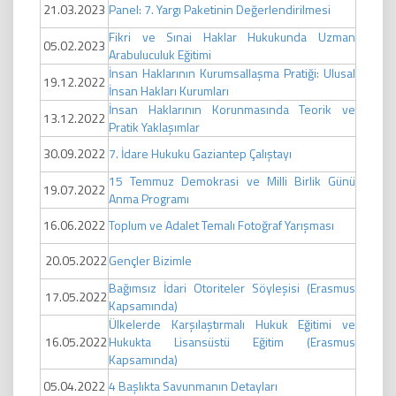
21.03.2023
Panel: 7. Yargı Paketinin Değerlendirilmesi
Fikri ve Sınai Haklar Hukukunda Uzman
05.02.2023
Arabuluculuk Eğitimi
İnsan Haklarının Kurumsallaşma Pratiği: Ulusal
19.12.2022
İnsan Hakları Kurumları
İnsan Haklarının Korunmasında Teorik ve
13.12.2022
Pratik Yaklaşımlar
30.09.2022
7. İdare Hukuku Gaziantep Çalıştayı
15 Temmuz Demokrasi ve Milli Birlik Günü
19.07.2022
Anma Programı
16.06.2022
Toplum ve Adalet Temalı Fotoğraf Yarışması
20.05.2022
Gençler Bizimle
Bağımsız İdari Otoriteler Söyleşisi (Erasmus
17.05.2022
Kapsamında)
Ülkelerde Karşılaştırmalı Hukuk Eğitimi ve
16.05.2022
Hukukta Lisansüstü Eğitim (Erasmus
Kapsamında)
05.04.2022
4 Başlıkta Savunmanın Detayları