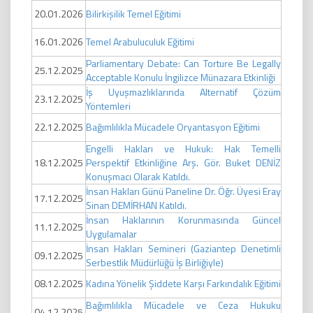
20.01.2026
Bilirkişilik Temel Eğitimi
16.01.2026
Temel Arabuluculuk Eğitimi
Parliamentary Debate: Can Torture Be Legally
25.12.2025
Acceptable Konulu İngilizce Münazara Etkinliği
İş Uyuşmazlıklarında Alternatif Çözüm
23.12.2025
Yöntemleri
22.12.2025
Bağımlılıkla Mücadele Oryantasyon Eğitimi
Engelli Hakları ve Hukuk: Hak Temelli
18.12.2025
Perspektif Etkinliğine Arş. Gör. Buket DENİZ
Konuşmacı Olarak Katıldı.
İnsan Hakları Günü Paneline Dr. Öğr. Üyesi Eray
17.12.2025
Sinan DEMİRHAN Katıldı.
İnsan Haklarının Korunmasında Güncel
11.12.2025
Uygulamalar
İnsan Hakları Semineri (Gaziantep Denetimli
09.12.2025
Serbestlik Müdürlüğü İş Birliğiyle)
08.12.2025
Kadına Yönelik Şiddete Karşı Farkındalık Eğitimi
Bağımlılıkla Mücadele ve Ceza Hukuku
04.12.2025