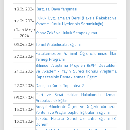
18.05.2024
Kurgusal Dava Yarışması
Hukuk Uygulamaları Dersi (Haksız Rekabet ve
17.05.2024
Yönetim Kurulu Üyelerinin Sorumluluğu)
10-11 Mayıs
Yapay Zekâ ve Hukuk Sempozyumu
2024
05.04.2024
Temel Arabuluculuk Eğitimi
Fakültemizden 4. Sınıf Öğrencilerimize İftar
27.03.2024
Yemeği Programı
Bilimsel Araştırma Projeleri (BAP) Destekleri
21.03.2024
ve Akademik Yayın Süreci konulu Araştırma
Kapasitesinin Desteklenmesi Eğitimi
22.02.2024
Danışma Kurulu Toplantısı-2
Fikri ve Sınai Haklar Hukukunda Uzman
05.02.2024
Arabuluculuk Eğitimi
Sosyal Bilimlerde Ölçme ve Değerlendirmede
16.01.2024
Yöntem ve Araçlar başlıklı Eğiticilerin Eğitimi
Tüketici Hukuku Genel Uzmanlık Eğitimi (3.
15.01.2024
Dönem)