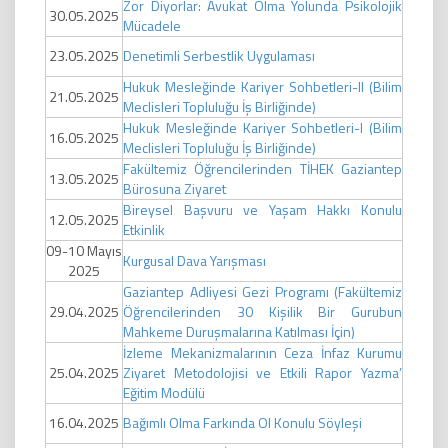
Zor Diyorlar: Avukat Olma Yolunda Psikolojik
30.05.2025
Mücadele
23.05.2025
Denetimli Serbestlik Uygulaması
Hukuk Mesleğinde Kariyer Sohbetleri-II (Bilim
21.05.2025
Meclisleri Topluluğu İş Birliğinde)
Hukuk Mesleğinde Kariyer Sohbetleri-I (Bilim
16.05.2025
Meclisleri Topluluğu İş Birliğinde)
Fakültemiz Öğrencilerinden TİHEK Gaziantep
13.05.2025
Bürosuna Ziyaret
Bireysel Başvuru ve Yaşam Hakkı Konulu
12.05.2025
Etkinlik
09-10 Mayıs
Kurgusal Dava Yarışması
2025
Gaziantep Adliyesi Gezi Programı (Fakültemiz
29.04.2025
Öğrencilerinden 30 Kişilik Bir Gurubun
Mahkeme Duruşmalarına Katılması İçin)
İzleme Mekanizmalarının Ceza İnfaz Kurumu
25.04.2025
Ziyaret Metodolojisi ve Etkili Rapor Yazma’
Eğitim Modülü
16.04.2025
Bağımlı Olma Farkında Ol Konulu Söyleşi