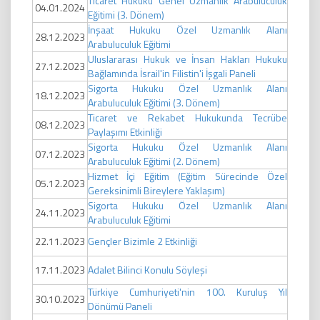
Ticaret Hukuku Genel Uzmanlık Arabuluculuk
04.01.2024
Eğitimi (3. Dönem)
İnşaat Hukuku Özel Uzmanlık Alanı
28.12.2023
Arabuluculuk Eğitimi
Uluslararası Hukuk ve İnsan Hakları Hukuku
27.12.2023
Bağlamında İsrail'in Filistin'i İşgali Paneli
Sigorta Hukuku Özel Uzmanlık Alanı
18.12.2023
Arabuluculuk Eğitimi (3. Dönem)
Ticaret ve Rekabet Hukukunda Tecrübe
08.12.2023
Paylaşımı Etkinliği
Sigorta Hukuku Özel Uzmanlık Alanı
07.12.2023
Arabuluculuk Eğitimi (2. Dönem)
Hizmet İçi Eğitim (Eğitim Sürecinde Özel
05.12.2023
Gereksinimli Bireylere Yaklaşım)
Sigorta Hukuku Özel Uzmanlık Alanı
24.11.2023
Arabuluculuk Eğitimi
22.11.2023
Gençler Bizimle 2 Etkinliği
17.11.2023
Adalet Bilinci Konulu Söyleşi
Türkiye Cumhuriyeti'nin 100. Kuruluş Yıl
30.10.2023
Dönümü Paneli