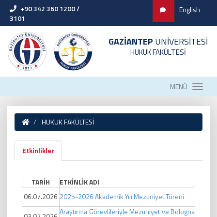
+90 342 360 1200 /
English
3101
GAZİANTEP
ÜNİVERSİTESİ
HUKUK FAKÜLTESİ
MENÜ
HUKUK FAKÜLTESİ
Etkinlikler
TARİH
ETKİNLİK ADI
06.07.2026
2025-2026 Akademik Yılı Mezuniyet Töreni
Araştırma Görevlileriyle Mezuniyet ve Bologna
03.07.2026