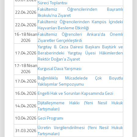
Süreci Toplantısı
Fakültemiz Öğrencilerinden Bayramlı
22.04.2026
İlkokulu'na Ziyaret
Fakültemiz Öğrencilerinden Kampüs İçindeki
22.04.2026
Hayvanları Besleme Etkinliği
16-18 Nisan
Fakültemiz Öğrencileri Ankara'da Önemli
2026
Ziyaretler Gerçekleştirdi
Yargıtay 8. Ceza Dairesi Başkanı Baştürk ve
17.04.2026
Beraberindeki Yargıtay Üyesi Hâkimlerden
Rektör Doğan’a Ziyaret
17-18 Nisan
Kurgusal Dava Yarışması
2026
Bağımlılıkla Mücadelede Çok Boyutlu
17.04.2026
Yaklaşımlar Sempozyumu
16.04.2026
Engelli Hak ve Sorunları Kapsamında Gezi
Dijitalleşmeme Hakkı (Yeni Nesil Hukuk
14.04.2026
Tartışmaları)
10.04.2026
Gezi Programı
Ücretin Vergilendirilmesi (Yeni Nesil Hukuk
31.03.2026
Tartışmaları)