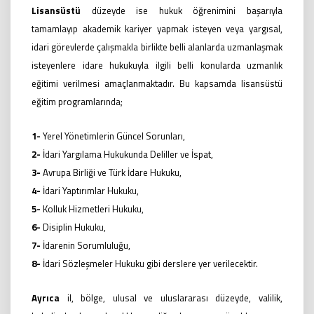
Lisansüstü
düzeyde ise hukuk öğrenimini başarıyla
tamamlayıp akademik kariyer yapmak isteyen veya yargısal,
idari görevlerde çalışmakla birlikte belli alanlarda uzmanlaşmak
isteyenlere idare hukukuyla ilgili belli konularda uzmanlık
eğitimi verilmesi amaçlanmaktadır. Bu kapsamda lisansüstü
eğitim programlarında;
1-
Yerel Yönetimlerin Güncel Sorunları,
2-
İdari Yargılama Hukukunda Deliller ve İspat,
3-
Avrupa Birliği ve Türk İdare Hukuku,
4-
İdari Yaptırımlar Hukuku,
5-
Kolluk Hizmetleri Hukuku,
6-
Disiplin Hukuku,
7-
İdarenin Sorumluluğu,
8-
İdari Sözleşmeler Hukuku gibi derslere yer verilecektir.
Ayrıca
il, bölge, ulusal ve uluslararası düzeyde, valilik,