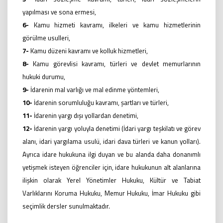
yapılması ve sona ermesi,
6-
Kamu hizmeti kavramı, ilkeleri ve kamu hizmetlerinin
görülme usulleri,
7-
Kamu düzeni kavramı ve kolluk hizmetleri,
8-
Kamu görevlisi kavramı, türleri ve devlet memurlarının
hukuki durumu,
9-
İdarenin mal varlığı ve mal edinme yöntemleri,
10-
İdarenin sorumluluğu kavramı, şartları ve türleri,
11-
İdarenin yargı dışı yollardan denetimi,
12-
İdarenin yargı yoluyla denetimi (İdari yargı teşkilatı ve görev
alanı, idari yargılama usulü, idari dava türleri ve kanun yolları).
Ayrıca idare hukukuna ilgi duyan ve bu alanda daha donanımlı
yetişmek isteyen öğrenciler için, idare hukukunun alt alanlarına
ilişkin olarak Yerel Yönetimler Hukuku, Kültür ve Tabiat
Varlıklarını Koruma Hukuku, Memur Hukuku, İmar Hukuku gibi
seçimlik dersler sunulmaktadır.