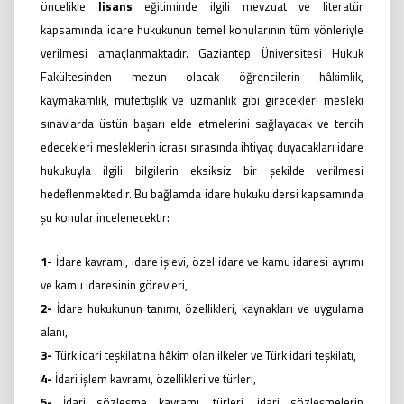
öncelikle
lisans
eğitiminde ilgili mevzuat ve literatür
kapsamında idare hukukunun temel konularının tüm yönleriyle
verilmesi amaçlanmaktadır. Gaziantep Üniversitesi Hukuk
Fakültesinden mezun olacak öğrencilerin hâkimlik,
kaymakamlık, müfettişlik ve uzmanlık gibi girecekleri mesleki
sınavlarda üstün başarı elde etmelerini sağlayacak ve tercih
edecekleri mesleklerin icrası sırasında ihtiyaç duyacakları idare
hukukuyla ilgili bilgilerin eksiksiz bir şekilde verilmesi
hedeflenmektedir.
Bu bağlamda idare hukuku dersi kapsamında
şu konular incelenecektir:
1-
İdare kavramı, idare işlevi, özel idare ve kamu idaresi ayrımı
ve kamu idaresinin görevleri,
2-
İdare hukukunun tanımı, özellikleri, kaynakları ve uygulama
alanı,
3-
Türk idari teşkilatına hâkim olan ilkeler ve Türk idari teşkilatı,
4-
İdari işlem kavramı, özellikleri ve türleri,
5-
İdari sözleşme kavramı, türleri, idari sözleşmelerin