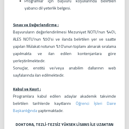
Programlar için başvuru koşullarında belirtilen
yabancı dil yeterlik belgesi.
Sınav ve Değerlendirme :
Başvuruların değerlendirilmesi Mezuniyet NOTU'nun %40’ı,
ALES NOTU’nun %50’si ve ilanda belirtilen yer ve saatte
yapılan Mülakat notunun %10’unun toplamı alınarak sıralama
yapılmakta ve ilan edilen kontenjanlara göre
yerleştirilmektedir.
Sonuçlar, enstitü ve/veya anabilim dallarının web
sayfalarında ilan edilmektedir.
Kabul ve Kayıt :
Programlara kabul edilen adaylar akademik takvimde
belirtilen tarihlerde kayıtlarını
Öğrenci İşleri Daire
Başkanlığında
yaptırmaktadır.
DOKTORA, TEZLİ-TEZSİZ YÜKSEK LİSANS İLE UZAKTAN