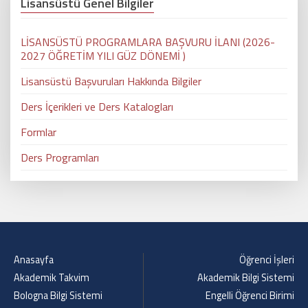
Lisansüstü Genel Bilgiler
LİSANSÜSTÜ PROGRAMLARA BAŞVURU İLANI (2026-
2027 ÖĞRETİM YILI GÜZ DÖNEMİ )
Lisansüstü Başvuruları Hakkında Bilgiler
Ders İçerikleri ve Ders Katalogları
Formlar
Ders Programları
Anasayfa
Öğrenci İşleri
Akademik Takvim
Akademik Bilgi Sistemi
Bologna Bilgi Sistemi
Engelli Öğrenci Birimi