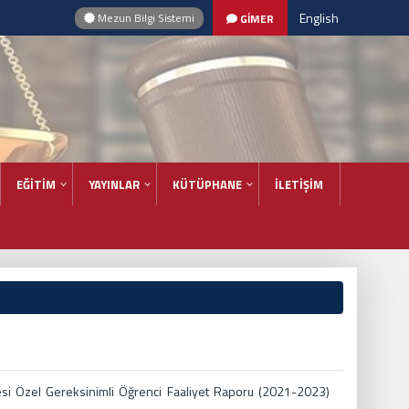
English
Mezun Bilgi Sistemi
GİMER
EĞİTİM
YAYINLAR
KÜTÜPHANE
İLETİŞİM
tesi Özel Gereksinimli Öğrenci Faaliyet Raporu (2021-2023)