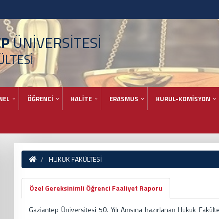
EP
ÜNİVERSİTESİ
ÜLTESİ
NEL
ÖĞRENCİ
KALİTE
ERASMUS
KURUL-KOMİSYON
HUKUK FAKÜLTESİ
Özel Gereksinimli Öğrenci Faaliyet Raporu
Gaziantep Üniversitesi 50. Yılı Anısına hazırlanan Hukuk Fakül