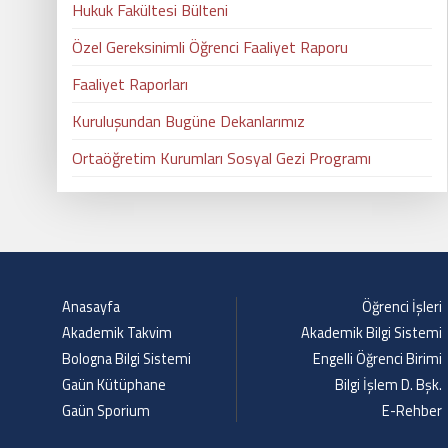
Hukuk Fakültesi Bülteni
Özel Gereksinimli Öğrenci Faaliyet Raporu
Faaliyet Raporları
Kuruluşundan Bugüne Dekanlarımız
Ortaöğretim Kurumları Sosyal Gezi Programı
Anasayfa
Öğrenci İşleri
Akademik Takvim
Akademik Bilgi Sistemi
Bologna Bilgi Sistemi
Engelli Öğrenci Birimi
Gaün Kütüphane
Bilgi İşlem D. Bşk.
Gaün Sporium
E-Rehber