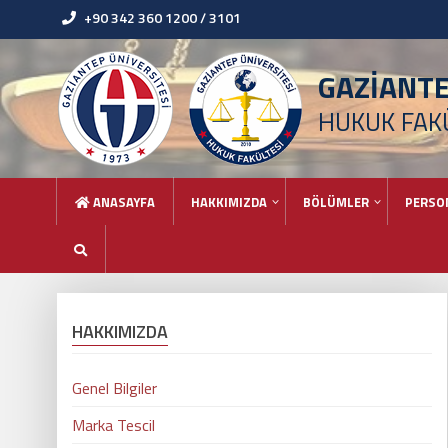
+90 342 360 1200 / 3101
GAZİANT
HUKUK FAK
ANASAYFA
HAKKIMIZDA
BÖLÜMLER
PERSO
HAKKIMIZDA
Genel Bilgiler
Marka Tescil