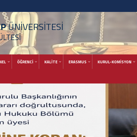
EP
ÜNİVERSİTESİ
ÜLTESİ
NEL
ÖĞRENCİ
KALİTE
ERASMUS
KURUL-KOMİSYON