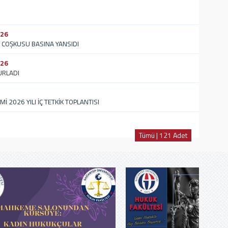
026
 COŞKUSU BASINA YANSIDI
026
URLADI
İ 2026 YILI İÇ TETKİK TOPLANTISI
Tümü | 121 Adet