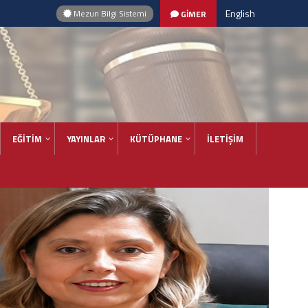
English
Mezun Bilgi Sistemi
GİMER
EĞİTİM
YAYINLAR
KÜTÜPHANE
İLETİŞİM