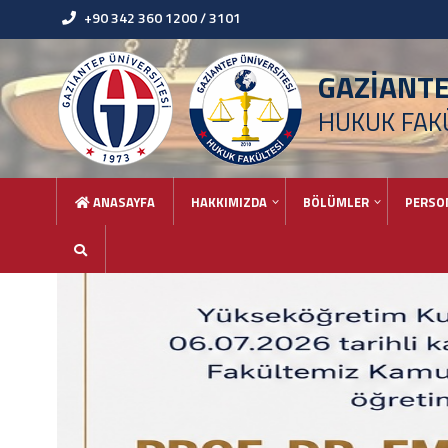
+90 342 360 1200 / 3101
GAZİANT
HUKUK FAK
ANASAYFA
HAKKIMIZDA
BÖLÜMLER
PERSO