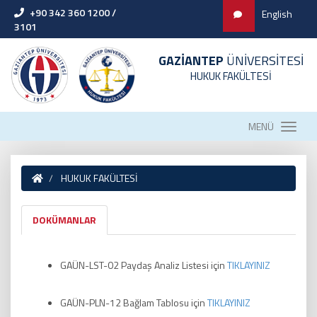
+90 342 360 1200 /
English
3101
GAZİANTEP
ÜNİVERSİTESİ
HUKUK FAKÜLTESİ
MENÜ
HUKUK FAKÜLTESİ
DOKÜMANLAR
GAÜN-LST-02 Paydaş Analiz Listesi için
TIKLAYINIZ
GAÜN-PLN-12 Bağlam Tablosu için
TIKLAYINIZ