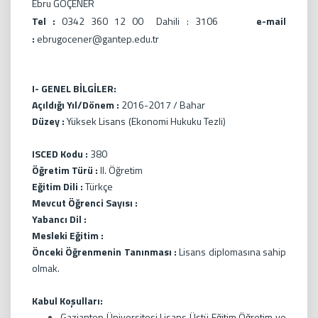
Ebru GÖÇENER
Tel :
0342 360 12 00 Dahili : 3106
e-mail
:
ebrugocener@gantep.edu.tr
I- GENEL BİLGİLER:
Açıldığı Yıl/Dönem :
2016-2017 / Bahar
Düzey :
Yüksek Lisans (Ekonomi Hukuku Tezli)
ISCED Kodu :
380
Öğretim Türü :
II. Öğretim
Eğitim Dili :
Türkçe
Mevcut Öğrenci Sayısı :
Yabancı Dil :
Mesleki Eğitim :
Önceki Öğrenmenin Tanınması :
Lisans diplomasına sahip
olmak.
Kabul Koşulları:
Gaziantep Üniversitesi Lisans Üstü Eğitim Öğretim ve