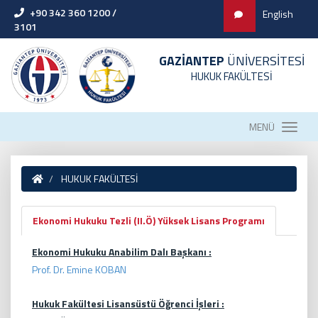
+90 342 360 1200 /
English
3101
GAZİANTEP
ÜNİVERSİTESİ
HUKUK FAKÜLTESİ
MENÜ
HUKUK FAKÜLTESİ
Ekonomi Hukuku Tezli (II.Ö) Yüksek Lisans Programı
Ekonomi Hukuku Anabilim Dalı Başkanı :
Prof. Dr. Emine KOBAN
Hukuk Fakültesi Lisansüstü Öğrenci İşleri :