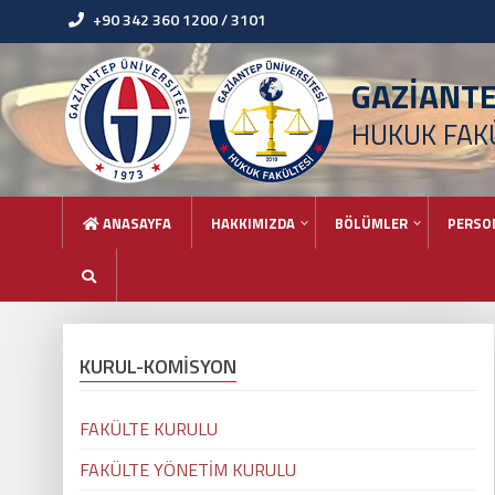
+90 342 360 1200 / 3101
GAZİANT
HUKUK FAK
ANASAYFA
HAKKIMIZDA
BÖLÜMLER
PERSO
KURUL-KOMİSYON
FAKÜLTE KURULU
FAKÜLTE YÖNETİM KURULU