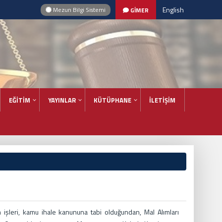
English
Mezun Bilgi Sistemi
GİMER
EĞİTİM
YAYINLAR
KÜTÜPHANE
İLETİŞİM
 işleri, kamu ihale kanununa tabi olduğundan, Mal Alımları