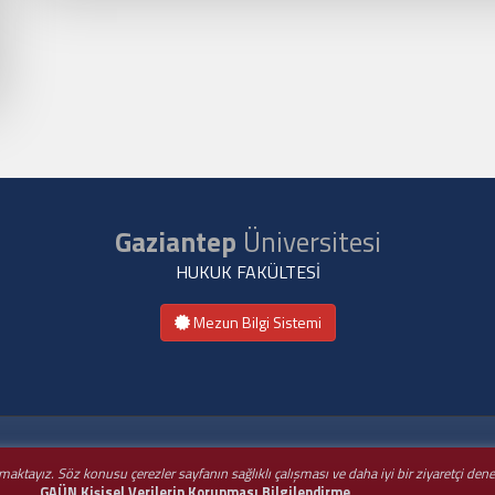
Gaziantep
Üniversitesi
HUKUK FAKÜLTESİ
Mezun Bilgi Sistemi
nmaktayız. Söz konusu çerezler sayfanın sağlıklı çalışması ve daha iyi bir ziyaretçi de
GAÜN Kişisel Verilerin Korunması Bilgilendirme