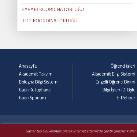
FARABİ KOORDİNATÖRLÜĞÜ
TDP KOORDİNATÖRLÜĞÜ
Anasayfa
Öğrenci İşleri
Akademik Takvim
Akademik Bilgi Sistemi
Bologna Bilgi Sistemi
Engelli Öğrenci Birimi
Gaün Kütüphane
Bilgi İşlem D. Bşk.
Gaün Sporium
E-Rehber
Gaziantep Üniversitesi olarak internet sitemizde çeşitli çerezler kulla