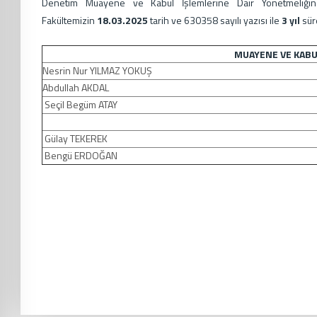
Denetim Muayene ve Kabul İşlemlerine Dair Yönetmeliğ
Fakültemizin
18.03.2025
tarih ve 630358 sayılı yazısı ile
3
yıl
süre
MUAYENE VE KAB
Nesrin Nur YILMAZ YOKUŞ
Abdullah AKDAL
Seçil Begüm ATAY
Gülay TEKEREK
Bengü ERDOĞAN