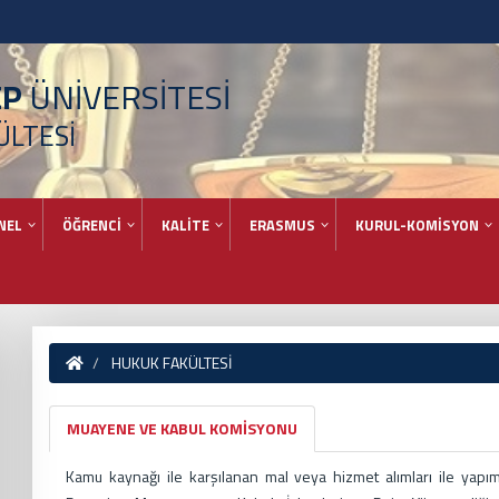
EP
ÜNİVERSİTESİ
ÜLTESİ
NEL
ÖĞRENCİ
KALİTE
ERASMUS
KURUL-KOMİSYON
HUKUK FAKÜLTESİ
MUAYENE VE KABUL KOMİSYONU
Kamu kaynağı ile karşılanan mal veya hizmet alımları ile yapım