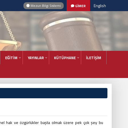
English
Mezun Bilgi Sistemi
GİMER
EĞİTİM
YAYINLAR
KÜTÜPHANE
İLETİŞİM
temel hak ve özgürlükler başta olmak üzere pek çok şey bu