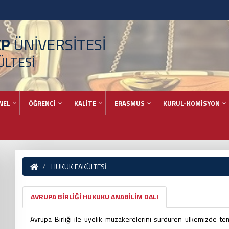
EP
ÜNİVERSİTESİ
ÜLTESİ
NEL
ÖĞRENCİ
KALİTE
ERASMUS
KURUL-KOMİSYON
HUKUK FAKÜLTESİ
AVRUPA BİRLİĞİ HUKUKU ANABİLİM DALI
Avrupa Birliği ile üyelik müzakerelerini sürdüren ülkemizde 