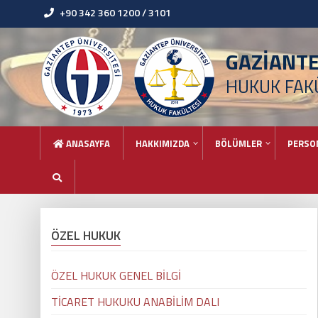
+90 342 360 1200 / 3101
GAZİANT
HUKUK FAK
ANASAYFA
HAKKIMIZDA
BÖLÜMLER
PERSO
ÖZEL HUKUK
ÖZEL HUKUK GENEL BİLGİ
TİCARET HUKUKU ANABİLİM DALI