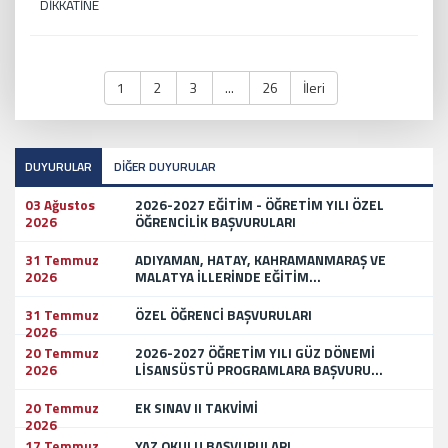
DİKKATİNE
1
2
3
...
26
İleri
DUYURULAR
DİĞER DUYURULAR
03 Ağustos
2026-2027 EĞİTİM - ÖĞRETİM YILI ÖZEL
2026
ÖĞRENCİLİK BAŞVURULARI
31 Temmuz
ADIYAMAN, HATAY, KAHRAMANMARAŞ VE
2026
MALATYA İLLERİNDE EĞİTİM...
31 Temmuz
ÖZEL ÖĞRENCİ BAŞVURULARI
2026
20 Temmuz
2026-2027 ÖĞRETİM YILI GÜZ DÖNEMİ
2026
LİSANSÜSTÜ PROGRAMLARA BAŞVURU...
20 Temmuz
EK SINAV II TAKVİMİ
2026
17 Temmuz
YAZ OKULU BAŞVURULARI