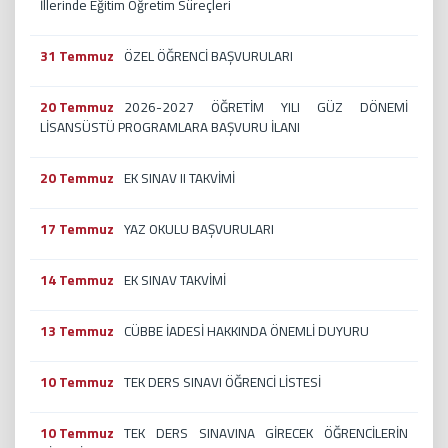
İllerinde Eğitim Öğretim Süreçleri
31 Temmuz
ÖZEL ÖĞRENCİ BAŞVURULARI
20 Temmuz
2026-2027 ÖĞRETİM YILI GÜZ DÖNEMİ
LİSANSÜSTÜ PROGRAMLARA BAŞVURU İLANI
20 Temmuz
EK SINAV II TAKVİMİ
17 Temmuz
YAZ OKULU BAŞVURULARI
14 Temmuz
EK SINAV TAKVİMİ
13 Temmuz
CÜBBE İADESİ HAKKINDA ÖNEMLİ DUYURU
10 Temmuz
TEK DERS SINAVI ÖĞRENCİ LİSTESİ
10 Temmuz
TEK DERS SINAVINA GİRECEK ÖĞRENCİLERİN