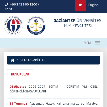
+90 342 360 1200 /
English
3101
GAZİANTEP
ÜNİVERSİTESİ
HUKUK FAKÜLTESİ
MENÜ
HUKUK FAKÜLTESİ
DUYURULAR
03 Ağustos
2026-2027 EĞİTİM - ÖĞRETİM YILI ÖZEL
ÖĞRENCİLİK BAŞVURULARI
31 Temmuz
Adıyaman, Hatay, Kahramanmaraş ve Malatya