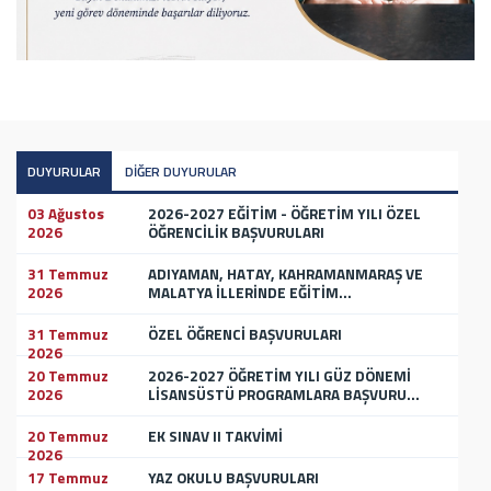
katılımıyla hazırlık ve koordinasyon toplantısı
düzenlenmiştir.
DUYURULAR
DİĞER DUYURULAR
03 Ağustos
2026-2027 EĞİTİM - ÖĞRETİM YILI ÖZEL
2026
ÖĞRENCİLİK BAŞVURULARI
31 Temmuz
ADIYAMAN, HATAY, KAHRAMANMARAŞ VE
2026
MALATYA İLLERİNDE EĞİTİM...
31 Temmuz
ÖZEL ÖĞRENCİ BAŞVURULARI
2026
20 Temmuz
2026-2027 ÖĞRETİM YILI GÜZ DÖNEMİ
2026
LİSANSÜSTÜ PROGRAMLARA BAŞVURU...
20 Temmuz
EK SINAV II TAKVİMİ
2026
17 Temmuz
YAZ OKULU BAŞVURULARI