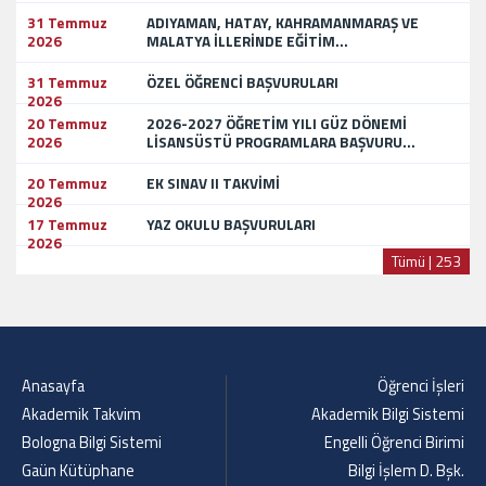
31 Temmuz
ADIYAMAN, HATAY, KAHRAMANMARAŞ VE
2026
MALATYA İLLERİNDE EĞİTİM...
31 Temmuz
ÖZEL ÖĞRENCİ BAŞVURULARI
2026
20 Temmuz
2026-2027 ÖĞRETİM YILI GÜZ DÖNEMİ
2026
LİSANSÜSTÜ PROGRAMLARA BAŞVURU...
20 Temmuz
EK SINAV II TAKVİMİ
2026
17 Temmuz
YAZ OKULU BAŞVURULARI
2026
Tümü | 253
Anasayfa
Öğrenci İşleri
Akademik Takvim
Akademik Bilgi Sistemi
Bologna Bilgi Sistemi
Engelli Öğrenci Birimi
Gaün Kütüphane
Bilgi İşlem D. Bşk.