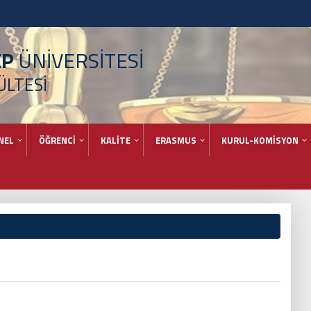
EP
ÜNİVERSİTESİ
ÜLTESİ
NEL
ÖĞRENCİ
KALİTE
ERASMUS
KURUL-KOMİSYON