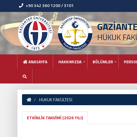
+90 342 360 1200 / 3101
GAZİANT
HUKUK FAK
ANASAYFA
HAKKIMIZDA
BÖLÜMLER
PERSO
HUKUK FAKÜLTESİ
ETKİNLİK TAKVİMİ (2026 YILI)