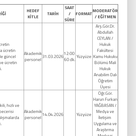
SAAT
HEDEF
MODERATÖR
İĞİ
TARİH
/
FORMAT
KİTLE
/ EĞİTMEN
SÜRE
Arş.Gör.Dr.
Abdullah
CEYLAN /
cretin
Hukuk
a ücretin
Fakültesi
Akademik
12:00
ile güncel
31.03.2026
Yüzyüze
Kamu Hukuku
personel
60 dk.
ve ücretin
Bölümü Mali
.
Hukuk
Anabilim Dalı
Öğretim
Üyesi
Öğr.Gör.
Harun Furkan
li, hızlı ve
YAĞBASAN /
ecerisi
Akademik
Medya ve
14.04.2026
Yüzyüze
alışmalarda
personel
İletişim
.
Uygulama ve
Araştırma
Merkezi