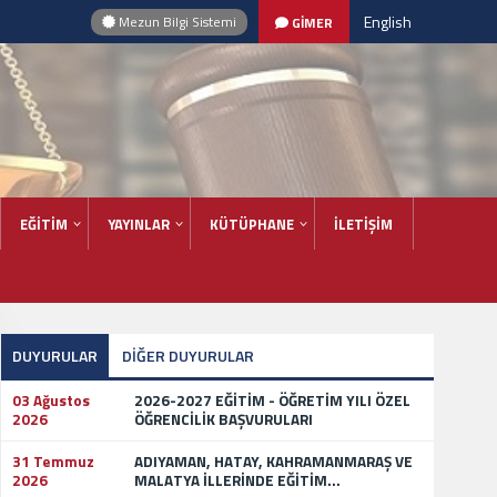
English
Mezun Bilgi Sistemi
GİMER
EĞİTİM
YAYINLAR
KÜTÜPHANE
İLETİŞİM
DUYURULAR
DİĞER DUYURULAR
03 Ağustos
2026-2027 EĞİTİM - ÖĞRETİM YILI ÖZEL
2026
ÖĞRENCİLİK BAŞVURULARI
31 Temmuz
ADIYAMAN, HATAY, KAHRAMANMARAŞ VE
2026
MALATYA İLLERİNDE EĞİTİM...