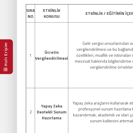
SIRA
ETKİNLİK
ETKİNLİK / EĞİTİMİN İÇER
NO
KONUSU
Gelir vergisi unsurlarından ü
Hızlı Erişim
vergilendirilmesi ve bu bağlamd
Ücretin
1
özellikleri, muaflık ve istisnaları 
Vergilendirilmesi
mevzuat hakkında bilgilendirme 
vergilendirilme örnekleri
Yapay zeka araçlarını kullanarak etki
Yapay Zeka
profesyonel sunum hazırlama b
2
Destekli Sunum
kazandırmak, akademik ve idari ç
Hazırlama
sunum kalitesini artırmak