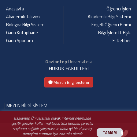
Anasayfa
Öğrenci İşleri
Akademik Takvim
Akademik Bilgi Sistemi
Bologna Bilgi Sistemi
Engelli Öğrenci Birimi
Gaün Kütüphane
Bilgi İşlem D. Bşk.
Gaün Sporium
E-Rehber
Gaziantep
Üniversitesi
HUKUK FAKÜLTESİ
Mezun Bilgi Sistemi
MEZUN BİLGİ SİSTEMİ
Gaziantep Üniversitesi olarak internet sitemizde
çeşitli çerezler kullanmaktayız. Söz konusu çerezler
sayfanın sağlıklı çalışması ve daha iyi bir ziyaretçi
TAMAM
deneyimi sunmak için zorunlu olarak