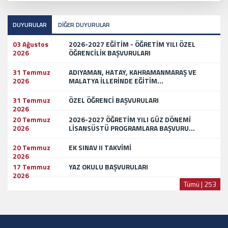
DUYURULAR
DİĞER DUYURULAR
03 Ağustos
2026-2027 EĞİTİM - ÖĞRETİM YILI ÖZEL
2026
ÖĞRENCİLİK BAŞVURULARI
31 Temmuz
ADIYAMAN, HATAY, KAHRAMANMARAŞ VE
2026
MALATYA İLLERİNDE EĞİTİM...
31 Temmuz
ÖZEL ÖĞRENCİ BAŞVURULARI
2026
20 Temmuz
2026-2027 ÖĞRETİM YILI GÜZ DÖNEMİ
2026
LİSANSÜSTÜ PROGRAMLARA BAŞVURU...
20 Temmuz
EK SINAV II TAKVİMİ
2026
17 Temmuz
YAZ OKULU BAŞVURULARI
2026
Tümü | 253