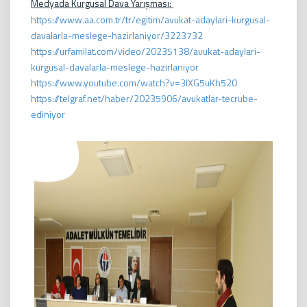
Medyada Kurgusal Dava Yarışması:
https://www.aa.com.tr/tr/egitim/avukat-adaylari-kurgusal-
davalarla-meslege-hazirlaniyor/3223732
https://urfamilat.com/video/20235138/avukat-adaylari-
kurgusal-davalarla-meslege-hazirlaniyor
https://www.youtube.com/watch?v=3lXG5uKh520
https://telgraf.net/haber/20235906/avukatlar-tecrube-
ediniyor