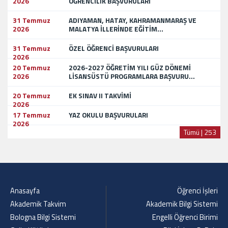
2026
ÖĞRENCİLİK BAŞVURULARI
31 Temmuz
ADIYAMAN, HATAY, KAHRAMANMARAŞ VE
2026
MALATYA İLLERİNDE EĞİTİM...
31 Temmuz
ÖZEL ÖĞRENCİ BAŞVURULARI
2026
20 Temmuz
2026-2027 ÖĞRETİM YILI GÜZ DÖNEMİ
2026
LİSANSÜSTÜ PROGRAMLARA BAŞVURU...
20 Temmuz
EK SINAV II TAKVİMİ
2026
17 Temmuz
YAZ OKULU BAŞVURULARI
2026
Tümü | 253
Anasayfa
Öğrenci İşleri
Akademik Takvim
Akademik Bilgi Sistemi
Bologna Bilgi Sistemi
Engelli Öğrenci Birimi