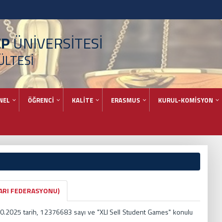
EP
ÜNİVERSİTESİ
ÜLTESİ
NEL
ÖĞRENCİ
KALİTE
ERASMUS
KURUL-KOMİSYON
ARI FEDERASYONU)
10.2025 tarih, 12376683 sayı ve "XLI Sell Student Games" konulu