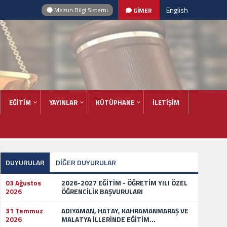
English
Mezun Bilgi Sistemi
GİMER
EĞİTİM
YAYINLAR
KÜTÜPHANE
İLETİŞİM
DUYURULAR
DİĞER DUYURULAR
03 Ağustos
2026-2027 EĞİTİM - ÖĞRETİM YILI ÖZEL
2026
ÖĞRENCİLİK BAŞVURULARI
31 Temmuz
ADIYAMAN, HATAY, KAHRAMANMARAŞ VE
2026
MALATYA İLLERİNDE EĞİTİM...