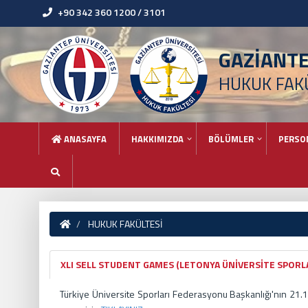
+90 342 360 1200 / 3101
GAZİANT
HUKUK FAK
ANASAYFA
HAKKIMIZDA
BÖLÜMLER
PERSO
HUKUK FAKÜLTESİ
XLI SELL STUDENT GAMES (LETONYA ÜNİVERSİTE SPORL
Türkiye Üniversite Sporları Federasyonu Başkanlığı'nın 21.