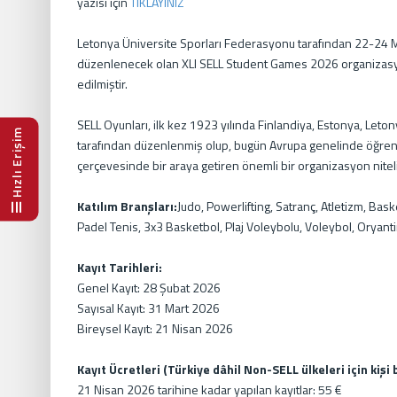
yazısı için
TIKLAYINIZ
Letonya Üniversite Sporları Federasyonu tarafından 22-24 M
düzenlenecek olan XLI SELL Student Games 2026 organizasy
edilmiştir.
SELL Oyunları, ilk kez 1923 yılında Finlandiya, Estonya, Leto
Hızlı Erişim
tarafından düzenlenmiş olup, bugün Avrupa genelinde öğrencil
çerçevesinde bir araya getiren önemli bir organizasyon niteli
Katılım Branşları:
Judo, Powerlifting, Satranç, Atletizm, Bas
Padel Tenis, 3x3 Basketbol, Plaj Voleybolu, Voleybol, Oryanti
Kayıt Tarihleri:
Genel Kayıt: 28 Şubat 2026
Sayısal Kayıt: 31 Mart 2026
Bireysel Kayıt: 21 Nisan 2026
Kayıt Ücretleri (Türkiye dâhil Non-SELL ülkeleri için kişi 
21 Nisan 2026 tarihine kadar yapılan kayıtlar: 55 €