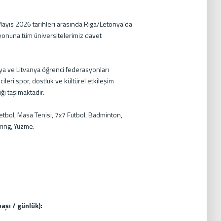
ayıs 2026 tarihleri arasında Riga/Letonya'da
onuna tüm üniversitelerimiz davet
nya ve Litvanya öğrenci federasyonları
eri spor, dostluk ve kültürel etkileşim
ği taşımaktadır.
ketbol, Masa Tenisi, 7x7 Futbol, Badminton,
ring, Yüzme.
başı / günlük):