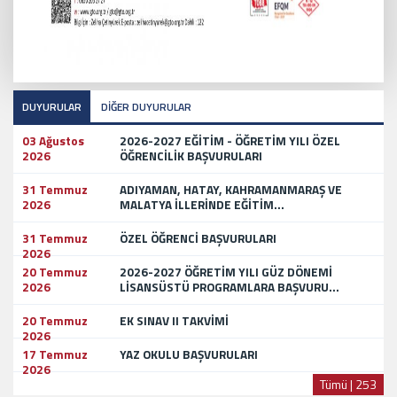
DUYURULAR
DİĞER DUYURULAR
03 Ağustos
2026-2027 EĞİTİM - ÖĞRETİM YILI ÖZEL
2026
ÖĞRENCİLİK BAŞVURULARI
31 Temmuz
ADIYAMAN, HATAY, KAHRAMANMARAŞ VE
2026
MALATYA İLLERİNDE EĞİTİM...
31 Temmuz
ÖZEL ÖĞRENCİ BAŞVURULARI
2026
20 Temmuz
2026-2027 ÖĞRETİM YILI GÜZ DÖNEMİ
2026
LİSANSÜSTÜ PROGRAMLARA BAŞVURU...
20 Temmuz
EK SINAV II TAKVİMİ
2026
17 Temmuz
YAZ OKULU BAŞVURULARI
2026
Tümü | 253