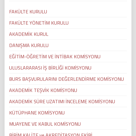
FAKÜLTE KURULU
FAKÜLTE YÖNETİM KURULU
AKADEMİK KURUL
DANIŞMA KURULU
EĞİTİM-ÖĞRETİM VE İNTİBAK KOMİSYONU
ULUSLARARASI İŞ BİRLİĞİ KOMİSYONU
BURS BAŞVURULARINI DEĞERLENDİRME KOMİSYONU
AKADEMİK TEŞVİK KOMİSYONU
AKADEMİK SÜRE UZATIMI İNCELEME KOMİSYONU
KÜTÜPHANE KOMİSYONU
MUAYENE VE KABUL KOMİSYONU
BİRİM KALİTE ve AKREDİTASYON EKİBİ