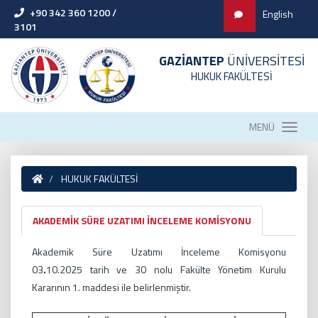
+90 342 360 1200 /
English
3101
GAZİANTEP
ÜNİVERSİTESİ
HUKUK FAKÜLTESİ
MENÜ
HUKUK FAKÜLTESİ
AKADEMİK SÜRE UZATIMI İNCELEME KOMİSYONU
Akademik Süre Uzatımı İnceleme Komisyonu
03
.
10.2025
tarih ve 30 nolu Fakülte Yönetim Kurulu
Kararının 1. maddesi ile
belirlenmiştir.