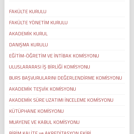
FAKÜLTE KURULU
FAKÜLTE YÖNETİM KURULU
AKADEMİK KURUL
DANIŞMA KURULU
EĞİTİM-ÖĞRETİM VE İNTİBAK KOMİSYONU
ULUSLARARASI İŞ BİRLİĞİ KOMİSYONU
BURS BAŞVURULARINI DEĞERLENDİRME KOMİSYONU
AKADEMİK TEŞVİK KOMİSYONU
AKADEMİK SÜRE UZATIMI İNCELEME KOMİSYONU
KÜTÜPHANE KOMİSYONU
MUAYENE VE KABUL KOMİSYONU
BİRİM KALİTE ve AKREDİTASYON EKİBİ