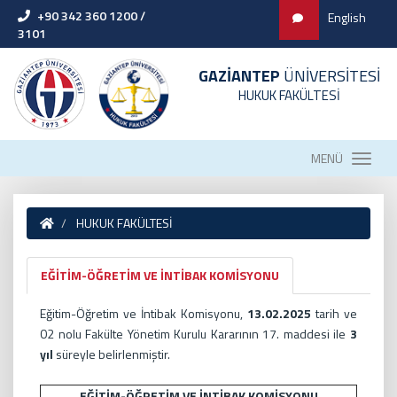
+90 342 360 1200 /
English
3101
GAZİANTEP
ÜNİVERSİTESİ
HUKUK FAKÜLTESİ
MENÜ
HUKUK FAKÜLTESİ
EĞİTİM-ÖĞRETİM VE İNTİBAK KOMİSYONU
Eğitim-Öğretim ve İntibak Komisyonu,
13.02.2025
tarih ve
02 nolu Fakülte Yönetim Kurulu Kararının 17. maddesi ile
3
yıl
süreyle belirlenmiştir.
EĞİTİM-ÖĞRETİM VE İNTİBAK KOMİSYONU