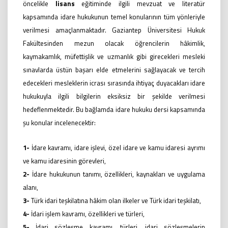
öncelikle
lisans
eğitiminde ilgili mevzuat ve literatür
kapsamında idare hukukunun temel konularının tüm yönleriyle
verilmesi amaçlanmaktadır. Gaziantep Üniversitesi Hukuk
Fakültesinden mezun olacak öğrencilerin hâkimlik,
kaymakamlık, müfettişlik ve uzmanlık gibi girecekleri mesleki
sınavlarda üstün başarı elde etmelerini sağlayacak ve tercih
edecekleri mesleklerin icrası sırasında ihtiyaç duyacakları idare
hukukuyla ilgili bilgilerin eksiksiz bir şekilde verilmesi
hedeflenmektedir.
Bu bağlamda idare hukuku dersi kapsamında
şu konular incelenecektir:
1-
İdare kavramı, idare işlevi, özel idare ve kamu idaresi ayrımı
ve kamu idaresinin görevleri,
2-
İdare hukukunun tanımı, özellikleri, kaynakları ve uygulama
alanı,
3-
Türk idari teşkilatına hâkim olan ilkeler ve Türk idari teşkilatı,
4-
İdari işlem kavramı, özellikleri ve türleri,
5-
İdari sözleşme kavramı, türleri, idari sözleşmelerin