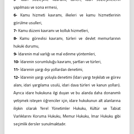
yapılması ve sona ermesi,
6-
Kamu hizmeti kavramı, ilkeleri ve kamu hizmetlerinin
görülme usulleri,
7-
Kamu düzeni kavramı ve kolluk hizmetleri,
8-
Kamu görevlisi kavramı, türleri ve devlet memurlarının
hukuki durumu,
9-
İdarenin mal varlığı ve mal edinme yöntemleri,
10-
İdarenin sorumluluğu kavramı, şartları ve türleri,
11-
İdarenin yargı dışı yollardan denetimi,
12-
İdarenin yargı yoluyla denetimi (İdari yargı teşkilatı ve görev
alanı, idari yargılama usulü, idari dava türleri ve kanun yolları).
Ayrıca idare hukukuna ilgi duyan ve bu alanda daha donanımlı
yetişmek isteyen öğrenciler için, idare hukukunun alt alanlarına
ilişkin olarak Yerel Yönetimler Hukuku, Kültür ve Tabiat
Varlıklarını Koruma Hukuku, Memur Hukuku, İmar Hukuku gibi
seçimlik dersler sunulmaktadır.