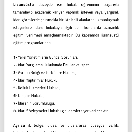
Lisansüstü
düzeyde ise hukuk öğrenimini başarıyla
tamamlayıp akademik kariyer yapmak isteyen veya yargısal,
idari görevlerde çalışmakla birlikte belli alanlarda uzmanlaşmak
isteyenlere idare hukukuyla ilgili belli konularda uzmanlık
eğitimi verilmesi amaçlanmaktadır. Bu kapsamda lisansüstü
eğitim programlarında;
1-
Yerel Yönetimlerin Güncel Sorunları,
2-
İdari Yargılama Hukukunda Deliller ve İspat,
3-
Avrupa Birliği ve Türk İdare Hukuku,
4-
İdari Yaptırımlar Hukuku,
5-
Kolluk Hizmetleri Hukuku,
6-
Disiplin Hukuku,
7-
İdarenin Sorumluluğu,
8-
İdari Sözleşmeler Hukuku gibi derslere yer verilecektir.
Ayrıca
il, bölge, ulusal ve uluslararası düzeyde, valilik,