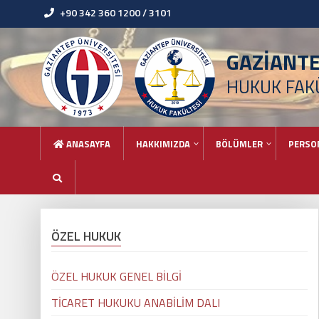
+90 342 360 1200 / 3101
GAZİANT
HUKUK FAK
ANASAYFA
HAKKIMIZDA
BÖLÜMLER
PERSO
ÖZEL HUKUK
ÖZEL HUKUK GENEL BİLGİ
TİCARET HUKUKU ANABİLİM DALI