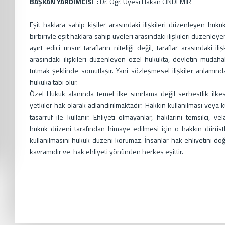
BAŞKAN YARDIMCISI :
Dr. Öğr. Üyesi Hakan CİNDEMİR
Eşit haklara sahip kişiler arasındaki ilişkileri düzenleyen huk
birbiriyle eşit haklara sahip üyeleri arasındaki ilişkileri düzenle
ayırt edici unsur tarafların niteliği değil, taraflar arasındaki i
arasındaki ilişkileri düzenleyen özel hukukta, devletin müdahal
tutmak şeklinde somutlaşır. Yani sözleşmesel ilişkiler anlamında
hukuka tabi olur.
Özel Hukuk alanında temel ilke sınırlama değil serbestlik ilke
yetkiler hak olarak adlandırılmaktadır. Hakkın kullanılması veya k
tasarruf ile kullanır. Ehliyeti olmayanlar, haklarını temsilci, v
hukuk düzeni tarafından himaye edilmesi için o hakkın dürüstlü
kullanılmasını hukuk düzeni korumaz. İnsanlar hak ehliyetini doğ
kavramıdır ve hak ehliyeti yönünden herkes eşittir.