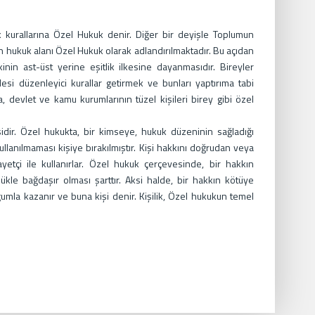
uk kurallarına Özel Hukuk denir. Diğer bir deyişle Toplumun
yen hukuk alanı Özel Hukuk olarak adlandırılmaktadır. Bu açıdan
lişkinin ast-üst yerine eşitlik ilkesine dayanmasıdır. Bireyler
esi düzenleyici kurallar getirmek ve bunları yaptırıma tabi
, devlet ve kamu kurumlarının tüzel kişileri birey gibi özel
sidir. Özel hukukta, bir kimseye, hukuk düzeninin sağladığı
ullanılmaması kişiye bırakılmıştır. Kişi hakkını doğrudan veya
elayetçi ile kullanırlar. Özel hukuk çerçevesinde, bir hakkın
kle bağdaşır olması şarttır. Aksi halde, bir hakkın kötüye
umla kazanır ve buna kişi denir. Kişilik, Özel hukukun temel