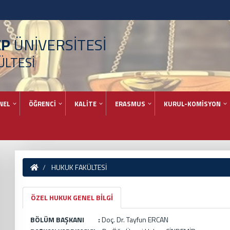
EP
ÜNİVERSİTESİ
ÜLTESİ
NEL
ÖĞRENCİ
KALİTE
ERASMUS
KURUL-KOMİSYON
HUKUK FAKÜLTESİ
ÖZEL HUKUK GENEL BİLGİ
BÖLÜM BAŞKANI :
Doç. Dr. Tayfun ERCAN