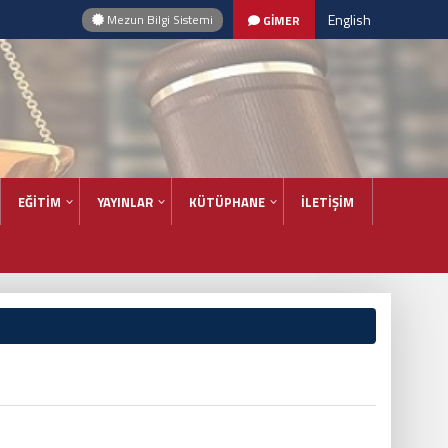
English
Mezun Bilgi Sistemi
GİMER
EĞİTİM
YAYINLAR
KÜTÜPHANE
İLETİŞİM