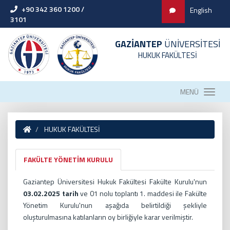
+90 342 360 1200 /
English
3101
GAZİANTEP
ÜNİVERSİTESİ
HUKUK FAKÜLTESİ
MENÜ
HUKUK FAKÜLTESİ
FAKÜLTE YÖNETİM KURULU
Gaziantep Üniversitesi Hukuk Fakültesi Fakülte Kurulu'nun
03.02.2025 tarih
ve 01 nolu toplantı 1. maddesi ile Fakülte
Yönetim Kurulu'nun aşağıda belirtildiği şekliyle
oluşturulmasına katılanların oy birliğiyle karar verilmiştir.