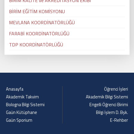
BİRİM KALİTE ve AKREDİTASYON EKİBİ
BİRİM EĞİTİM KOMİSYONU
MEVLANA KOORDİNATÖRLÜĞÜ
FARABİ KOORDİNATÖRLÜĞÜ
TDP KOORDİNATÖRLÜĞÜ
Anasayfa
Öğrenci İşleri
Akademik Takvim
Akademik Bilgi Sistemi
Bologna Bilgi Sistemi
Engelli Öğrenci Birimi
Gaün Kütüphane
Bilgi İşlem D. Bşk.
Gaün Sporium
E-Rehber