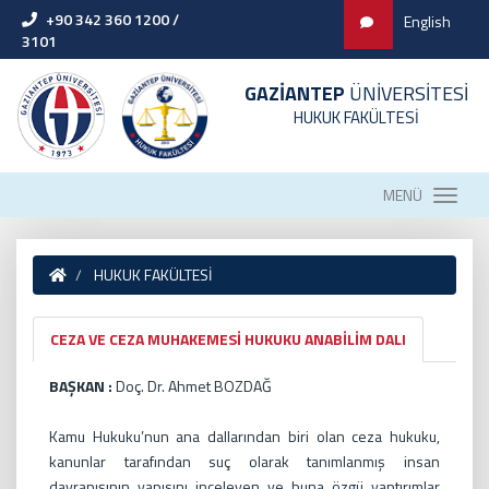
+90 342 360 1200 /
English
3101
GAZİANTEP
ÜNİVERSİTESİ
HUKUK FAKÜLTESİ
MENÜ
HUKUK FAKÜLTESİ
CEZA VE CEZA MUHAKEMESİ HUKUKU ANABİLİM DALI
BAŞKAN :
Doç. Dr. Ahmet BOZDAĞ
Kamu Hukuku’nun ana dallarından biri olan ceza hukuku,
kanunlar tarafından suç olarak tanımlanmış insan
davranışının yapısını inceleyen ve buna özgü yaptırımlar