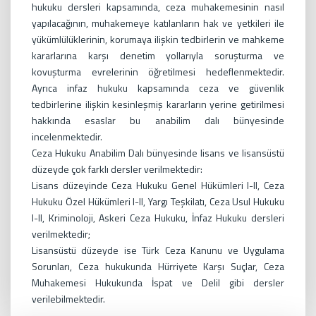
hukuku dersleri kapsamında, ceza muhakemesinin nasıl
yapılacağının, muhakemeye katılanların hak ve yetkileri ile
yükümlülüklerinin, korumaya ilişkin tedbirlerin ve mahkeme
kararlarına karşı denetim yollarıyla soruşturma ve
kovuşturma evrelerinin öğretilmesi hedeflenmektedir.
Ayrıca infaz hukuku kapsamında ceza ve güvenlik
tedbirlerine ilişkin kesinleşmiş kararların yerine getirilmesi
hakkında esaslar bu anabilim dalı bünyesinde
incelenmektedir.
Ceza Hukuku Anabilim Dalı bünyesinde lisans ve lisansüstü
düzeyde çok farklı dersler verilmektedir:
Lisans düzeyinde Ceza Hukuku Genel Hükümleri I-II, Ceza
Hukuku Özel Hükümleri I-II, Yargı Teşkilatı, Ceza Usul Hukuku
I-II, Kriminoloji, Askeri Ceza Hukuku, İnfaz Hukuku dersleri
verilmektedir;
Lisansüstü düzeyde ise Türk Ceza Kanunu ve Uygulama
Sorunları, Ceza hukukunda Hürriyete Karşı Suçlar, Ceza
Muhakemesi Hukukunda İspat ve Delil gibi dersler
verilebilmektedir.