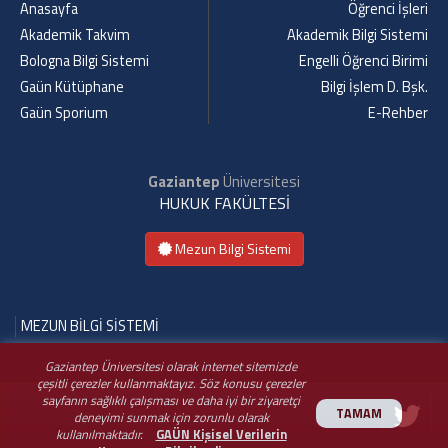
Anasayfa
Öğrenci İşleri
Akademik Takvim
Akademik Bilgi Sistemi
Bologna Bilgi Sistemi
Engelli Öğrenci Birimi
Gaün Kütüphane
Bilgi İşlem D. Bşk.
Gaün Sporium
E-Rehber
Gaziantep
Üniversitesi
HUKUK FAKÜLTESİ
Mezun Bilgi Sistemi
MEZUN BİLGİ SİSTEMİ
Gaziantep Üniversitesi olarak internet sitemizde
çeşitli çerezler kullanmaktayız. Söz konusu çerezler
sayfanın sağlıklı çalışması ve daha iyi bir ziyaretçi
TAMAM
deneyimi sunmak için zorunlu olarak
kullanılmaktadır.
GAÜN Kişisel Verilerin