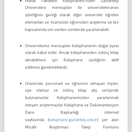
Hukuk Fakültesi Kütüphanesi’nden Gaziantep
Üniversitesi mensupları ile
üniversitelerarası
işbirliğinin gereği olarak diğer üniversite öğretim
elemanları ve
lisansüstü öğrencileri araştırma ve tez
kapsamında izin verilen sürelerde yararlanabilir.
Üniversitemiz mensupları kütüphanenin doğal üyesi
olarak kabul edilir. Ancak
kütüphaneden ödünç kitap
alınabilmesi için Kütüphane üyeliğinin aktif
edilmesi
gerekmektedir.
Üniversite personeli ve öğrencisi olmayan kişiler,
üye olamaz ve ödünç kitap alış
verişinde
bulunamazlar. Kütüphanemizden yararlanmak
isteyen araştırmacılar
Kütüphane ve Dokümantasyon
Daire Başkanlığı internet
sayfasında
(
kutuphane.gaziantep.edu.tr
) yer alan
Misafir Araştırmacı Talep Formunu