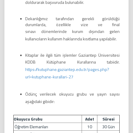
doldurarak
başvuruda bulunabilir.
Dekanlığımız tarafından gerekli görüldüğü
durumlarda, özellikle vize ve final
sınavı
dönemlerinde kurum dışından gelen
kullanıcıların kullanım haklarında kısıtlama
yapılabilir.
Kitaplar ile ilgili tüm işlemler Gaziantep Üniversitesi
KDDB Kütüphane Kurallarına
tabiidir.
https://kutuphane.gaziantep.edu.tr/pages.php?
url=kutuphane-kurallari-27
Ödünç verilecek okuyucu grubu ve yayın sayısı
aşağıdaki gibidir:
Okuyucu Grubu
Adet
Süresi
Öğretim Elemanları
10
30 Gün