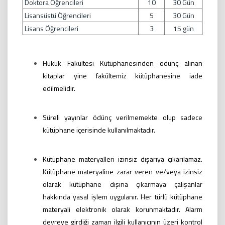
Doktora Öğrencileri
10
30 Gün
Lisansüstü Öğrencileri
5
30 Gün
Lisans Öğrencileri
3
15 gün
Hukuk Fakültesi Kütüphanesinden ödünç alınan
kitaplar yine fakültemiz
kütüphanesine iade
edilmelidir.
Süreli yayınlar ödünç verilmemekte olup sadece
kütüphane içerisinde
kullanılmaktadır.
Kütüphane materyalleri izinsiz dışarıya çıkarılamaz.
Kütüphane materyaline zarar
veren ve/veya izinsiz
olarak kütüphane dışına çıkarmaya çalışanlar
hakkında yasal
işlem uygulanır. Her türlü kütüphane
materyali elektronik olarak korunmaktadır.
Alarm
devreye girdiği zaman ilgili kullanıcının üzeri kontrol