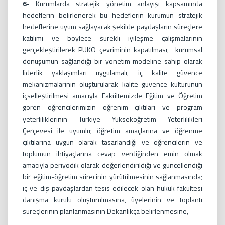
6-
Kurumlarda stratejik yönetim anlayışı kapsamında
hedeflerin belirlenerek bu hedeflerin kurumun stratejik
hedeflerine uyum sağlayacak şekilde paydaşların süreçlere
katılımı ve böylece sürekli iyileşme çalışmalarının
gerçekleştirilerek PUKO çevriminin kapatılması, kurumsal
dönüşümün sağlandığı bir yönetim modeline sahip olarak
liderlik yaklaşımları uygulamalı, iç kalite güvence
mekanizmalarının oluşturularak kalite güvence kültürünün
içselleştirilmesi amacıyla Fakültemizde Eğitim ve Öğretim
gören öğrencilerimizin öğrenim çıktıları ve program
yeterliliklerinin Türkiye Yükseköğretim Yeterlilikleri
Çerçevesi ile uyumlu; öğretim amaçlarına ve öğrenme
çıktılarına uygun olarak tasarlandığı ve öğrencilerin ve
toplumun ihtiyaçlarına cevap verdiğinden emin olmak
amacıyla periyodik olarak değerlendirildiği ve güncellendiği
bir eğitim-öğretim sürecinin yürütülmesinin sağlanmasında;
iç ve dış paydaşlardan tesis edilecek olan hukuk fakültesi
danışma kurulu oluşturulmasına, üyelerinin ve toplantı
süreçlerinin planlanmasının Dekanlıkça belirlenmesine,