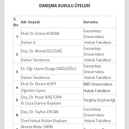
DANIŞMA KURULU ÜYELERİ
S.
Adı Soyadı
Kurumu
No
Gaziantep
Prof. Dr. Emine KOBAN
1
Üniversitesi
Dekan V.
Hukuk Fakültesi
Gaziantep
Doç. Dr. Ahmet BOZDAĞ
2
Üniversitesi
Dekan Yardımcısı
Hukuk Fakültesi
Gaziantep
Dr. Öğr. Üyesi Duygu DAĞLIOĞLU
3
Üniversitesi
Dekan Yardımcısı
Hukuk Fakültesi
Prof. Dr. Ekrem KURT
MEF Üniversitesi
4
Öğretim Üyesi
Hukuk Fakültesi
Doç. Dr. İhsan BAŞTÜRK
5
Yargıtay Başkanlığı
8. Ceza Dairesi Başkanı
Gaziantep
Doç. Dr. Tayfun ERCAN
6
Üniversitesi
Özel Hukuk Bölüm Başkanı
Hukuk Fakültesi
Ahmet Mete SAYIN