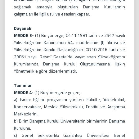
sağlamak amacıyla oluşturulan Danışma Kurullarının
çalışmaları ile ilgili usul ve esasları kapsar.
Dayanak
MADDE 3-
(1) Bu yönerge, 04.11.1981 tarih ve 2547 Sayılı
Yükseköğretim Kanunu’nun 44. maddesinin (f) fıkrası ve
Yükseköğretim Kurulu Başkanlığı’nın 08.10.2016 tarih ve
29851 sayılı Resmî Gazete’de yayımlanan Yükseköğretim
Kurumlarında Danışma Kurulu Oluşturulmasına İlişkin
Yönetmelik’e göre düzenlenmiştir.
Tanımlar
MADDE 4-
(1) Bu yönergede geçen;
a) Birim: Eğitim programını yürüten Fakülte, Yüksekokul,
Konservatuvar, Meslek Yüksekokulu, Enstitü ve Araştırma
Merkezlerini,
b) Birim Danışma Kurulu: Üniversitenin birimlerinin Danışma
Kurulunu,
c) Genel Sekreterlik: Gaziantep Üniversitesi Genel