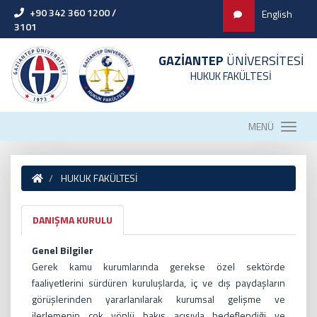
+90 342 360 1200 /
English
3101
GAZİANTEP
ÜNİVERSİTESİ
HUKUK FAKÜLTESİ
MENÜ
HUKUK FAKÜLTESİ
DANIŞMA KURULU
Genel Bilgiler
Gerek kamu kurumlarında gerekse özel sektörde
faaliyetlerini sürdüren kuruluşlarda, iç ve dış paydaşların
görüşlerinden yararlanılarak kurumsal gelişme ve
ilerlemenin çok yönlü bakış açısıyla hedeflendiği ve