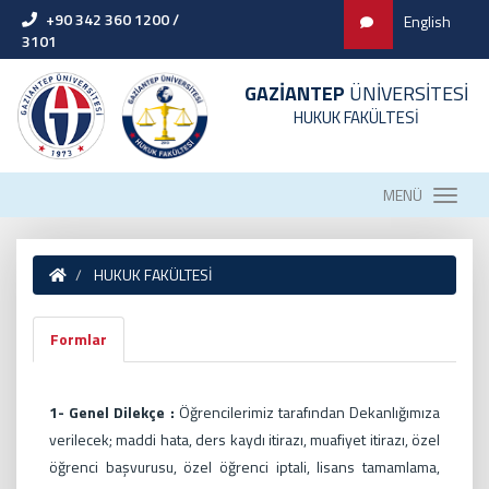
+90 342 360 1200 /
English
3101
GAZİANTEP
ÜNİVERSİTESİ
HUKUK FAKÜLTESİ
MENÜ
HUKUK FAKÜLTESİ
Formlar
1- Genel Dilekçe :
Öğrencilerimiz tarafından Dekanlığımıza
verilecek; maddi hata, ders kaydı itirazı, muafiyet itirazı, özel
öğrenci başvurusu, özel öğrenci iptali, lisans tamamlama,