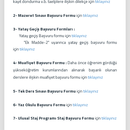
kayıt dondurma v.b. taelplere ilişkin dilekçe için
tıklayınız
2-
Mazeret Sınavı Başvuru Formu
için
tıklayınız
3- Yatay Geçiş Başvuru Formları :
Yatay geçiş Başvuru formu için
tıklayınız
"Ek Madde-2" uyarınca yatay geçiş başvuru formu
için
tıklayınız
4- Muafiyet Başvuru Formu :
Daha önce öğrenim gördüğü
yükseköğretim kurumlarından alınarak başarılı olunan
derslere ilişkin muafiyet başvuru formu için
tıklayınız
5-
Tek Ders Sınavı Başvuru Formu
için
tıklayınız
6- Yaz Okulu Başvuru Formu
için
tıklayınız
7-
Ulusal Staj Programı Staj Başvuru Formu
için
tıklayınız