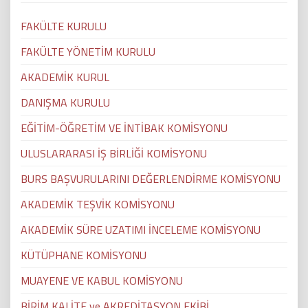
FAKÜLTE KURULU
FAKÜLTE YÖNETİM KURULU
AKADEMİK KURUL
DANIŞMA KURULU
EĞİTİM-ÖĞRETİM VE İNTİBAK KOMİSYONU
ULUSLARARASI İŞ BİRLİĞİ KOMİSYONU
BURS BAŞVURULARINI DEĞERLENDİRME KOMİSYONU
AKADEMİK TEŞVİK KOMİSYONU
AKADEMİK SÜRE UZATIMI İNCELEME KOMİSYONU
KÜTÜPHANE KOMİSYONU
MUAYENE VE KABUL KOMİSYONU
BİRİM KALİTE ve AKREDİTASYON EKİBİ