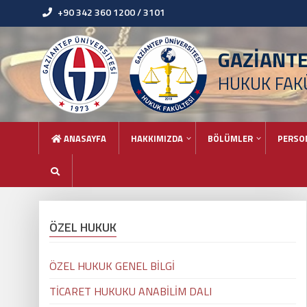
+90 342 360 1200 / 3101
GAZİANT
HUKUK FAK
ANASAYFA
HAKKIMIZDA
BÖLÜMLER
PERSO
ÖZEL HUKUK
ÖZEL HUKUK GENEL BİLGİ
TİCARET HUKUKU ANABİLİM DALI