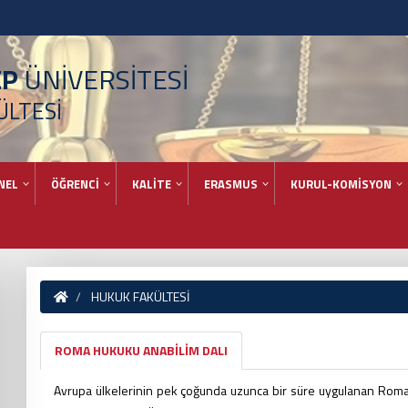
EP
ÜNİVERSİTESİ
ÜLTESİ
NEL
ÖĞRENCİ
KALİTE
ERASMUS
KURUL-KOMİSYON
HUKUK FAKÜLTESİ
ROMA HUKUKU ANABİLİM DALI
Avrupa ülkelerinin pek çoğunda uzunca bir süre uygulanan Roma