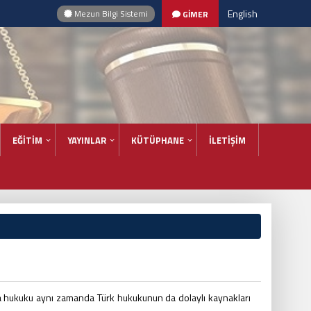
English
Mezun Bilgi Sistemi
GİMER
EĞİTİM
YAYINLAR
KÜTÜPHANE
İLETİŞİM
 hukuku aynı zamanda Türk hukukunun da dolaylı kaynakları