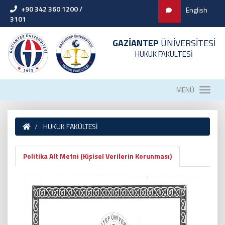
+90 342 360 1200 /
English
3101
GAZİANTEP
ÜNİVERSİTESİ
HUKUK FAKÜLTESİ
MENÜ
HUKUK FAKÜLTESİ
Politika Alt Metni (Kişisel Verilerin Korunması)