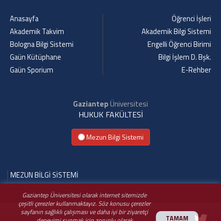
Anasayfa
Öğrenci İşleri
Akademik Takvim
Akademik Bilgi Sistemi
Bologna Bilgi Sistemi
Engelli Öğrenci Birimi
Gaün Kütüphane
Bilgi İşlem D. Bşk.
Gaün Sporium
E-Rehber
Gaziantep
Üniversitesi
HUKUK FAKÜLTESİ
Mezun Bilgi Sistemi
MEZUN BİLGİ SİSTEMİ
Gaziantep Üniversitesi olarak internet sitemizde
çeşitli çerezler kullanmaktayız. Söz konusu çerezler
sayfanın sağlıklı çalışması ve daha iyi bir ziyaretçi
TAMAM
deneyimi sunmak için zorunlu olarak