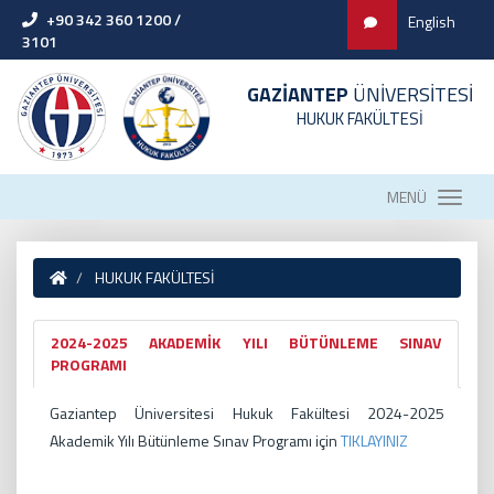
+90 342 360 1200 /
English
3101
GAZİANTEP
ÜNİVERSİTESİ
HUKUK FAKÜLTESİ
MENÜ
HUKUK FAKÜLTESİ
2024-2025 AKADEMİK YILI BÜTÜNLEME SINAV
PROGRAMI
Gaziantep Üniversitesi Hukuk Fakültesi 2024-2025
Akademik Yılı
Bütünleme S
ınav Programı
için
TIKLAYINIZ