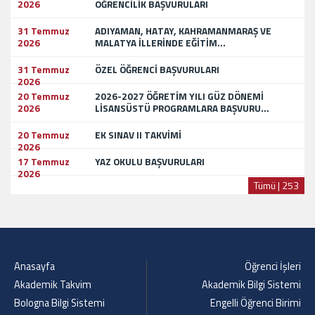
2026
ÖĞRENCİLİK BAŞVURULARI
31 Temmuz
ADIYAMAN, HATAY, KAHRAMANMARAŞ VE
2026
MALATYA İLLERİNDE EĞİTİM...
31 Temmuz
ÖZEL ÖĞRENCİ BAŞVURULARI
2026
20 Temmuz
2026-2027 ÖĞRETİM YILI GÜZ DÖNEMİ
2026
LİSANSÜSTÜ PROGRAMLARA BAŞVURU...
20 Temmuz
EK SINAV II TAKVİMİ
2026
17 Temmuz
YAZ OKULU BAŞVURULARI
2026
Tümü | 253
Anasayfa
Öğrenci İşleri
Akademik Takvim
Akademik Bilgi Sistemi
Bologna Bilgi Sistemi
Engelli Öğrenci Birimi