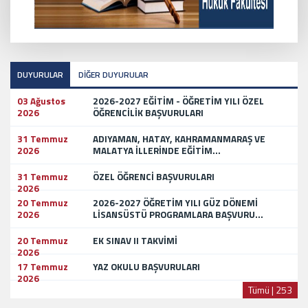
DUYURULAR
DİĞER DUYURULAR
03 Ağustos
2026-2027 EĞİTİM - ÖĞRETİM YILI ÖZEL
2026
ÖĞRENCİLİK BAŞVURULARI
31 Temmuz
ADIYAMAN, HATAY, KAHRAMANMARAŞ VE
2026
MALATYA İLLERİNDE EĞİTİM...
31 Temmuz
ÖZEL ÖĞRENCİ BAŞVURULARI
2026
20 Temmuz
2026-2027 ÖĞRETİM YILI GÜZ DÖNEMİ
2026
LİSANSÜSTÜ PROGRAMLARA BAŞVURU...
20 Temmuz
EK SINAV II TAKVİMİ
2026
17 Temmuz
YAZ OKULU BAŞVURULARI
2026
Tümü | 253