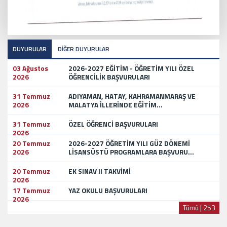
DUYURULAR
DİĞER DUYURULAR
03 Ağustos
2026-2027 EĞİTİM - ÖĞRETİM YILI ÖZEL
2026
ÖĞRENCİLİK BAŞVURULARI
31 Temmuz
ADIYAMAN, HATAY, KAHRAMANMARAŞ VE
2026
MALATYA İLLERİNDE EĞİTİM...
31 Temmuz
ÖZEL ÖĞRENCİ BAŞVURULARI
2026
20 Temmuz
2026-2027 ÖĞRETİM YILI GÜZ DÖNEMİ
2026
LİSANSÜSTÜ PROGRAMLARA BAŞVURU...
20 Temmuz
EK SINAV II TAKVİMİ
2026
17 Temmuz
YAZ OKULU BAŞVURULARI
2026
Tümü | 253