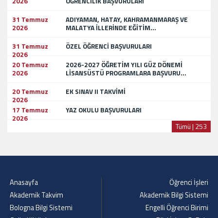
2026
ÖĞRENCİLİK BAŞVURULARI
31 Temmuz
ADIYAMAN, HATAY, KAHRAMANMARAŞ VE
2026
MALATYA İLLERİNDE EĞİTİM...
31 Temmuz
ÖZEL ÖĞRENCİ BAŞVURULARI
2026
20 Temmuz
2026-2027 ÖĞRETİM YILI GÜZ DÖNEMİ
2026
LİSANSÜSTÜ PROGRAMLARA BAŞVURU...
20 Temmuz
EK SINAV II TAKVİMİ
2026
17 Temmuz
YAZ OKULU BAŞVURULARI
2026
Tümü | 253
Anasayfa
Öğrenci İşleri
Akademik Takvim
Akademik Bilgi Sistemi
Bologna Bilgi Sistemi
Engelli Öğrenci Birimi